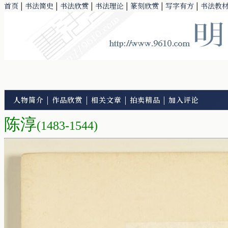
首页
|
书法简史
|
书法欣赏
|
书法理论
|
篆刻欣赏
|
写字有方
|
书法教
人物简介
|
作品欣赏
|
相关文章
|
拍卖精品
|
加入评论
陈淳
(1483-1544)