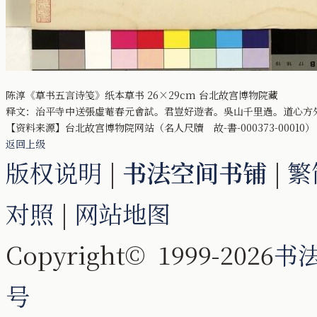
陈淳《草书五言诗笺》纸本草书 26×29cm 台北故宫博物院藏
释文：治平寺中送張虛菴春元會試。君豈好遊者。吳山千里過。道心方
【资料来源】台北故宫博物院网站（名人尺牘 故-書-000373-00010）
返回上级
版权说明
|
书法空间书铺
|
繁
对照
|
网站地图
Copyright© 1999-2026
书
号