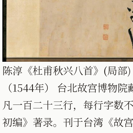
陈淳《杜甫秋兴八首》(局部) 纸本
（1544年） 台北故宫博物院
凡一百二十三行，每行字数
初编》著录。刊于台湾《故