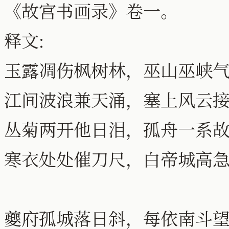
《故宫书画录》卷一。
释文:
玉露凋伤枫树林，巫山巫峡
江间波浪兼天涌，塞上风云
丛菊两开他日泪，孤舟一系
寒衣处处催刀尺，白帝城高
夔府孤城落日斜，每依南斗