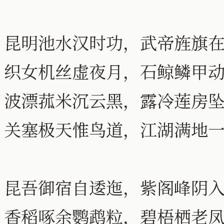
昆明池水汉时功，武帝旌旗
织女机丝虚夜月，石鲸鳞甲
波漂菰米沉云黑，露冷莲房
关塞极天惟鸟道，江湖满地
昆吾御宿自逶迤，紫阁峰阴
香稻啄余鹦鹉粒，碧梧栖老