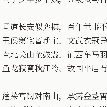
闻道长安似弈棋，百年世事
王侯第宅皆新主，文武衣冠
直北关山金鼓震，征西车马
鱼龙寂寞秋江冷，故国平居
蓬莱宫阙对南山，承露金茎