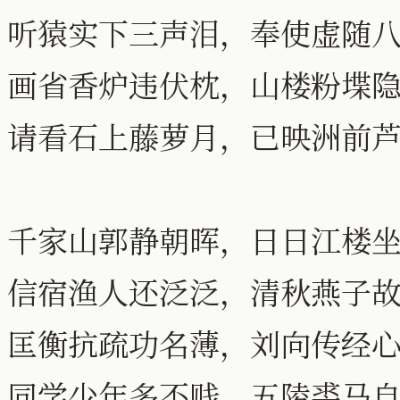
听猿实下三声泪，奉使虚随
画省香炉违伏枕，山楼粉堞
请看石上藤萝月，已映洲前
千家山郭静朝晖，日日江楼
信宿渔人还泛泛，清秋燕子
匡衡抗疏功名薄，刘向传经
同学少年多不贱，五陵裘马