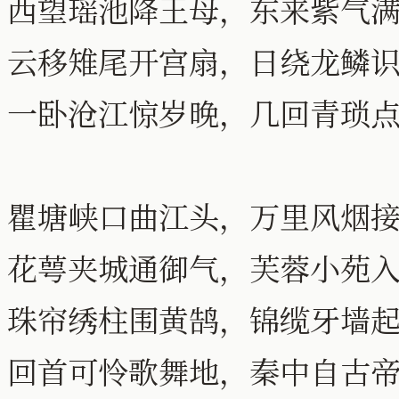
西望瑶池降王母，东来紫气
云移雉尾开宫扇，日绕龙鳞
一卧沧江惊岁晚，几回青琐
瞿塘峡口曲江头，万里风烟
花萼夹城通御气，芙蓉小苑
珠帘绣柱围黄鹄，锦缆牙墙
回首可怜歌舞地，秦中自古