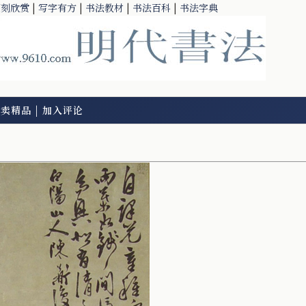
篆刻欣赏
|
写字有方
|
书法教材
|
书法百科
|
书法字典
拍卖精品
|
加入评论