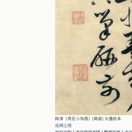
陈淳《荷花小鸟图》(局部) 水墨纸本
返回上级