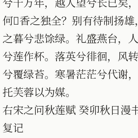
兮千万年，越人望兮长已矣
何香之独全？别有待制扬雄
之暮兮悲馀绿。礼盛燕台，人
兮莲作杯。落英兮徘徊，风
兮覆绿苔。寒暑茫茫兮代谢
托芙蓉以为媒。
右宋之问秋莲赋 癸卯秋日漫
复记