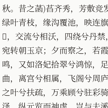
秋。昔之菡)萏齐秀，芳敷竞
绿叶青枝，缘沟覆池，映连旗
，交流兮相沃，四绕兮丹禁
宛转朝玉京；夕而察之，若
鸣，又如洛妃拾翠兮鸿惊，
曲，离宫兮相属，飞阁兮周
之叶兮扶疏，万乘顾兮驻彩
泽，纵元览而神虚，岂与夫溪