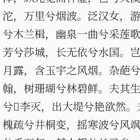
沱，万里兮烟波。泛汉女，
兮木兰楫，幽泉一曲兮采莲
芳兮莎城，长无依兮水国。
月露，含玉宇之风烟。杂葩
翰，树珊瑚兮林碧鲜。夫其
兮李灭，出大堤兮艳欲然。
槐疏兮井桐变，摇寒波兮风