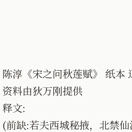
陈淳《宋之问秋莲赋》 纸本
资料由狄万刚提供
释文:
(前缺:若夫西城秘掖，北禁