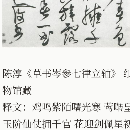
陈淳《草书岑参七律立轴》 纸本 
物馆藏
释文：鸡鸣紫陌曙光寒 莺啭
玉阶仙仗拥千官 花迎剑佩星