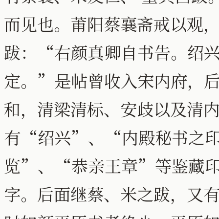
而见也。莆阳蔡襄斋戒以观
跋：“右颜真卿自书告。绍兴
定。”是帖曾收入宋内府，
和，清梁清标、安歧以及清
有“绍兴”、“内殿秘书之
览”、“恭亲王章”等鉴藏
字。后面继蔡、米之跋，又