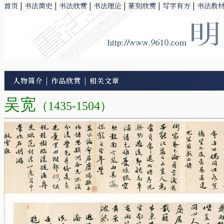
首页
|
书法简史
|
书法欣赏
|
书法理论
|
篆刻欣赏
|
写字有方
|
书法教
人物简介
|
作品欣赏
|
相关文章
吴宽
（1435-1504）