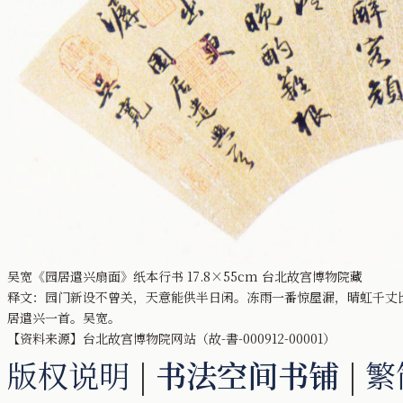
吴宽《园居遣兴扇面》纸本行书 17.8×55cm 台北故宫博物院藏
释文：园门新设不曾关，天意能供半日闲。冻雨一番惊屋漏，晴虹千丈
居遣兴一首。吴宽。
【资料来源】台北故宫博物院网站（故-書-000912-00001）
版权说明
|
书法空间书铺
|
繁