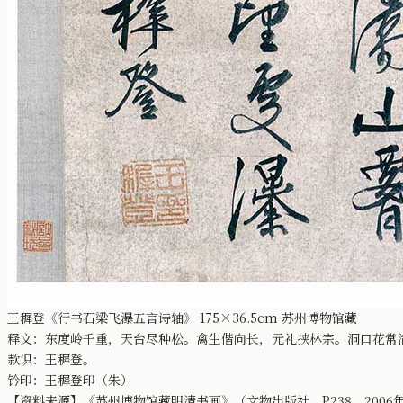
王穉登《行书石梁飞瀑五言诗轴》 175×36.5cm 苏州博物馆藏
释文：东度岭千重，天台尽种松。禽生偕向长，元礼挟林宗。洞口花常
款识：王穉登。
钤印：王穉登印（朱）
【资料来源】《苏州博物馆藏明清书画》（文物出版社，P238，2006年