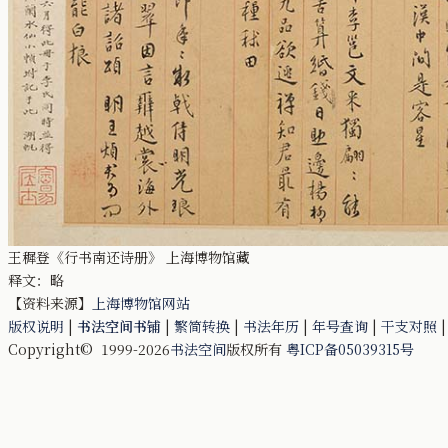
王穉登《行书南还诗册》 上海博物馆藏
释文：略
【资料来源】
上海博物馆网站
版权说明
|
书法空间书铺
|
繁简转换
|
书法年历
|
年号查询
|
干支对照
Copyright© 1999-2026
书法空间
版权所有
粤ICP备05039315号