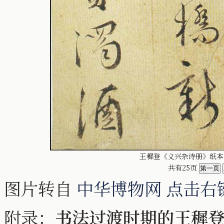
王穉登《义兴杂诗册》纸本，纵
共有25页
图片转自
中华博物网
点击右
附录：
书法过渡时期的王穉