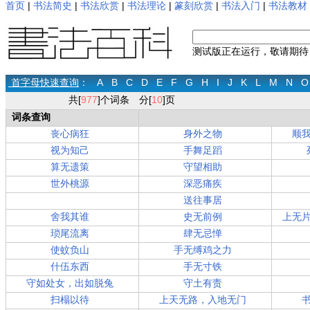
首页
|
书法简史
|
书法欣赏
|
书法理论
|
篆刻欣赏
|
书法入门
|
书法教材
测试版正在运行，敬请期待
首字母快速查询
：
A
B
C
D
E
F
G
H
I
J
K
L
M
N
O
共[
977
]个词条 分[
10
]页
词条查询
丧心病狂
身外之物
顺
视为知己
手舞足蹈
算无遗策
守望相助
世外桃源
深恶痛疾
送往事居
舍我其谁
史无前例
上无
琐尾流离
肆无忌惮
使蚊负山
手无缚鸡之力
什伍东西
手无寸铁
守如处女，出如脱兔
守土有责
扫榻以待
上天无路，入地无门