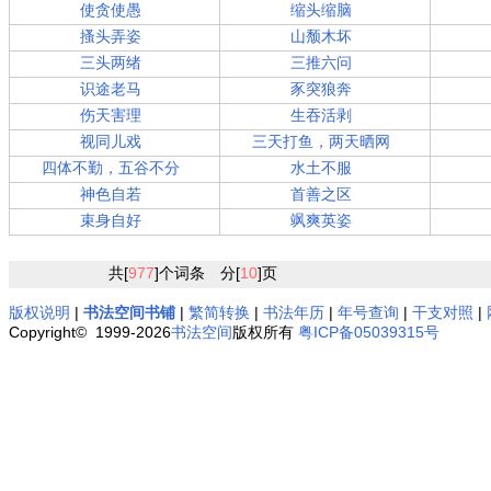
使贪使愚
缩头缩脑
搔头弄姿
山颓木坏
三头两绪
三推六问
识途老马
豕突狼奔
伤天害理
生吞活剥
视同儿戏
三天打鱼，两天晒网
四体不勤，五谷不分
水土不服
神色自若
首善之区
束身自好
飒爽英姿
共[
977
]个词条 分[
10
]页
版权说明
|
书法空间书铺
|
繁简转换
|
书法年历
|
年号查询
|
干支对照
|
Copyright© 1999-2026
书法空间
版权所有
粤ICP备05039315号