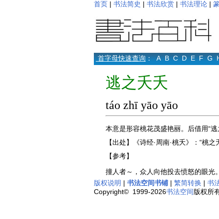
首页
|
书法简史
|
书法欣赏
|
书法理论
|
首字母快速查询
：
A
B
C
D
E
F
G
逃之夭夭
táo zhī yāo yāo
本意是形容桃花茂盛艳丽。后借用“逃
【出处】《诗经·周南·桃夭》：“桃之
【参考】
撞人者～，众人向他投去愤怒的眼光
版权说明
|
书法空间书铺
|
繁简转换
|
书
Copyright© 1999-2026
书法空间
版权所