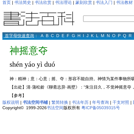
首页
|
书法简史
|
书法欣赏
|
书法理论
|
篆刻欣赏
|
书法入门
|
书法教材
首字母快速查询
：
A
B
C
D
E
F
G
H
I
J
K
L
M
N
O
P
Q
R
神摇意夺
shén yáo yì duó
神：精神；意：心意；摇、夺：形容不能自持。神情为某件事物所
【出处】清·蒲松龄《聊斋志异·画壁》：“朱注目久，不觉神摇意夺
【参考】
版权说明
|
书法空间书铺
|
繁简转换
|
书法年历
|
年号查询
|
干支对照
|
Copyright© 1999-2026
书法空间
版权所有
粤ICP备05039315号