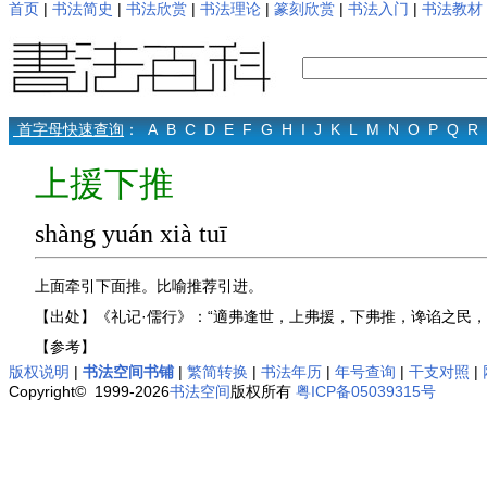
首页
|
书法简史
|
书法欣赏
|
书法理论
|
篆刻欣赏
|
书法入门
|
书法教材
首字母快速查询
：
A
B
C
D
E
F
G
H
I
J
K
L
M
N
O
P
Q
R
上援下推
shàng yuán xià tuī
上面牵引下面推。比喻推荐引进。
【出处】《礼记·儒行》：“適弗逢世，上弗援，下弗推，谗谄之民，
【参考】
版权说明
|
书法空间书铺
|
繁简转换
|
书法年历
|
年号查询
|
干支对照
|
Copyright© 1999-2026
书法空间
版权所有
粤ICP备05039315号