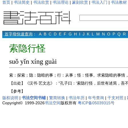
首页
|
书法简史
|
书法欣赏
|
书法理论
|
篆刻欣赏
|
书法入门
|
书法教材
首字母快速查询
：
A
B
C
D
E
F
G
H
I
J
K
L
M
N
O
P
Q
R
索隐行怪
suǒ yǐn xíng guài
索：探索；隐：隐暗的事；行：从事；怪：怪事。求索隐暗的事情
【出处】《汉书·艺文志》：“孔子曰：‘索隐行怪，后世有述焉，吾不
【参考】
版权说明
|
书法空间书铺
|
繁简转换
|
书法年历
|
年号查询
|
干支对照
|
Copyright© 1999-2026
书法空间
版权所有
粤ICP备05039315号