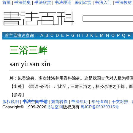
首页
|
书法简史
|
书法欣赏
|
书法理论
|
篆刻欣赏
|
书法入门
|
书法教材
首字母快速查询
：
A
B
C
D
E
F
G
H
I
J
K
L
M
N
O
P
Q
R
三浴三衅
sān yù sān xìn
衅：以香涂身。多次沐浴并用香料涂身。这是我国古代对人极为尊
【出处】《国语·齐语》：“比至，三衅三浴之，桓公亲逆之于郊，而
【参考】
版权说明
|
书法空间书铺
|
繁简转换
|
书法年历
|
年号查询
|
干支对照
|
Copyright© 1999-2026
书法空间
版权所有
粤ICP备05039315号