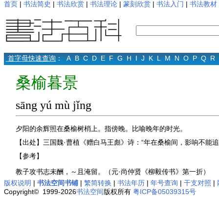
首页
|
书法简史
|
书法欣赏
|
书法理论
|
篆刻欣赏
|
书法入门
|
书法教材
首字母快速查询
：
A
B
C
D
E
F
G
H
I
J
K
L
M
N
O
P
Q
R
桑榆暮景
sāng yú mù jǐng
夕阳的余辉照在桑榆树梢上。指傍晚。比喻晚年的时光。
【出处】三国魏·曹植《赠白马王彪》诗：“年在桑榆间，影响不能追
【参考】
教子攻书志未酬，～且淹留。（元·尚仲贤《柳毅传书》第一折）
版权说明
|
书法空间书铺
|
繁简转换
|
书法年历
|
年号查询
|
干支对照
|
Copyright© 1999-2026
书法空间
版权所有
粤ICP备05039315号