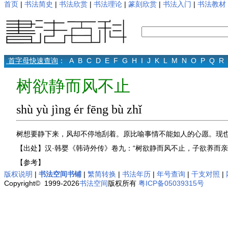
首页
|
书法简史
|
书法欣赏
|
书法理论
|
篆刻欣赏
|
书法入门
|
书法教材
首字母快速查询
：
A
B
C
D
E
F
G
H
I
J
K
L
M
N
O
P
Q
R
树欲静而风不止
shù yù jìng ér fēng bù zhǐ
树想要静下来，风却不停地刮着。原比喻事情不能如人的心愿。现
【出处】汉·韩婴《韩诗外传》卷九：“树欲静而风不止，子欲养而亲
【参考】
版权说明
|
书法空间书铺
|
繁简转换
|
书法年历
|
年号查询
|
干支对照
|
Copyright© 1999-2026
书法空间
版权所有
粤ICP备05039315号