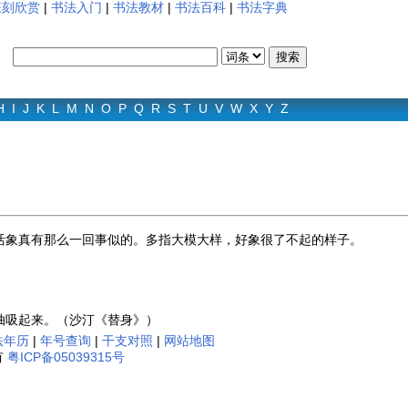
篆刻欣赏
|
书法入门
|
书法教材
|
书法百科
|
书法字典
H
I
J
K
L
M
N
O
P
Q
R
S
T
U
V
W
X
Y
Z
活象真有那么一回事似的。多指大模大样，好象很了不起的样子。
抽吸起来。（沙汀《替身》）
法年历
|
年号查询
|
干支对照
|
网站地图
有
粤ICP备05039315号