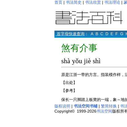
首页
|
书法简史
|
书法欣赏
|
书法理论
|
首字母快速查询
：
A
B
C
D
E
F
G
煞有介事
shà yǒu jiè shì
原是江浙一带的方言。指装模作样，
【出处】
【参考】
保长一只脚踏上板凳的一端，象～地
版权说明
|
书法空间书铺
|
繁简转换
|
书
Copyright© 1999-2026
书法空间
版权所