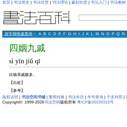
首页
|
书法简史
|
书法欣赏
|
书法理论
|
篆刻欣赏
|
书法入门
|
书法教材
首字母快速查询
：
A
B
C
D
E
F
G
H
I
J
K
L
M
N
O
P
Q
R
四姻九戚
sì yīn jiǔ qī
比喻亲戚极多。
【出处】
【参考】
版权说明
|
书法空间书铺
|
繁简转换
|
书法年历
|
年号查询
|
干支对照
|
Copyright© 1999-2026
书法空间
版权所有
粤ICP备05039315号