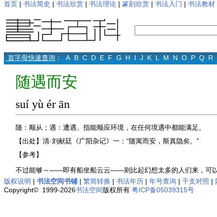
首页
|
书法简史
|
书法欣赏
|
书法理论
|
篆刻欣赏
|
书法入门
|
书法教材
首字母快速查询
：
A
B
C
D
E
F
G
H
I
J
K
L
M
N
O
P
Q
R
随遇而安
suí yù ér ān
随：顺从；遇：遭遇。指能顺应环境，在任何境遇中都能满足。
【出处】清·刘献廷《广阳杂记》一：“随寓而安，斯真隐矣。”
【参考】
不过能够～——即有船坐船云云——则比起幻想太多的人们来，可
版权说明
|
书法空间书铺
|
繁简转换
|
书法年历
|
年号查询
|
干支对照
|
Copyright© 1999-2026
书法空间
版权所有
粤ICP备05039315号