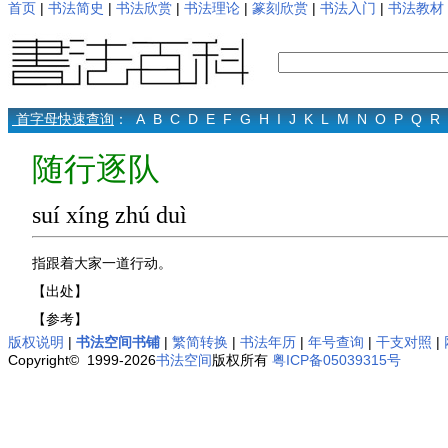
首页
|
书法简史
|
书法欣赏
|
书法理论
|
篆刻欣赏
|
书法入门
|
书法教材
首字母快速查询
：
A
B
C
D
E
F
G
H
I
J
K
L
M
N
O
P
Q
R
随行逐队
suí xíng zhú duì
指跟着大家一道行动。
【出处】
【参考】
版权说明
|
书法空间书铺
|
繁简转换
|
书法年历
|
年号查询
|
干支对照
|
Copyright© 1999-2026
书法空间
版权所有
粤ICP备05039315号