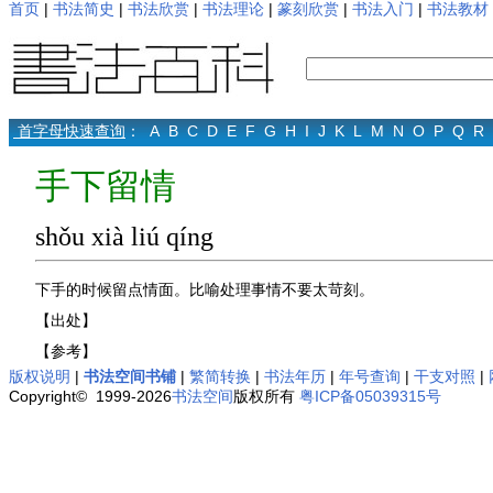
首页
|
书法简史
|
书法欣赏
|
书法理论
|
篆刻欣赏
|
书法入门
|
书法教材
首字母快速查询
：
A
B
C
D
E
F
G
H
I
J
K
L
M
N
O
P
Q
R
手下留情
shǒu xià liú qíng
下手的时候留点情面。比喻处理事情不要太苛刻。
【出处】
【参考】
版权说明
|
书法空间书铺
|
繁简转换
|
书法年历
|
年号查询
|
干支对照
|
Copyright© 1999-2026
书法空间
版权所有
粤ICP备05039315号