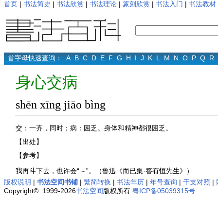
首页
|
书法简史
|
书法欣赏
|
书法理论
|
篆刻欣赏
|
书法入门
|
书法教材
首字母快速查询
：
A
B
C
D
E
F
G
H
I
J
K
L
M
N
O
P
Q
R
身心交病
shēn xīng jiāo bìng
交：一齐，同时；病：困乏。身体和精神都很困乏。
【出处】
【参考】
我再斗下去，也许会“～”。（鲁迅《而已集·答有恒先生》）
版权说明
|
书法空间书铺
|
繁简转换
|
书法年历
|
年号查询
|
干支对照
|
Copyright© 1999-2026
书法空间
版权所有
粤ICP备05039315号