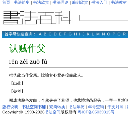
首页
|
书法简史
|
书法欣赏
|
书法理论
|
篆刻欣赏
|
书法入门
|
书法教材
首字母快速查询
：
A
B
C
D
E
F
G
H
I
J
K
L
M
N
O
P
Q
R
认贼作父
rèn zéi zuò fù
把仇敌当作父亲。比喻甘心卖身投靠敌人。
【出处】
【参考】
郑成功脸色发白，全然失去了希望，他悲愤地昂起头，一字一音地说
版权说明
|
书法空间书铺
|
繁简转换
|
书法年历
|
年号查询
|
干支对照
|
Copyright© 1999-2026
书法空间
版权所有
粤ICP备05039315号