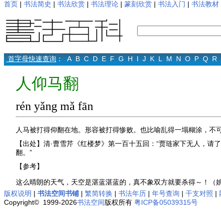
首页
|
书法简史
|
书法欣赏
|
书法理论
|
篆刻欣赏
|
书法入门
|
书法教材
首字母快速查询
：
A
B
C
D
E
F
G
H
I
J
K
L
M
N
O
P
Q
R
人仰马翻
rén yǎng mǎ fān
人马被打得仰翻在地。形容被打得惨败。也比喻乱得一塌糊涂，不
【出处】清·曹雪芹《红楼梦》第一百十五回：“贾琏家下无人，请
翻。”
【参考】
这么晴朗的天气，天空是湛蓝湛蓝的，真不象双方就要杀得～！（
版权说明
|
书法空间书铺
|
繁简转换
|
书法年历
|
年号查询
|
干支对照
|
Copyright© 1999-2026
书法空间
版权所有
粤ICP备05039315号