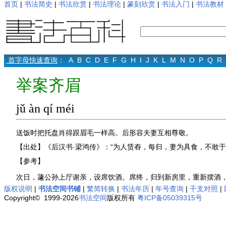
首页
|
书法简史
|
书法欣赏
|
书法理论
|
篆刻欣赏
|
书法入门
|
书法教材
首字母快速查询
：
A
B
C
D
E
F
G
H
I
J
K
L
M
N
O
P
Q
R
举案齐眉
jǔ àn qí méi
送饭时把托盘肖得跟眉毛一样高。后形容夫妻互相尊敬。
【出处】《后汉书·梁鸿传》：“为人赁舂，每归，妻为具食，不敢于
【参考】
次日，蘧公孙上厅谢亲，设席饮酒。席终，归到新房里，重新摆酒，
版权说明
|
书法空间书铺
|
繁简转换
|
书法年历
|
年号查询
|
干支对照
|
Copyright© 1999-2026
书法空间
版权所有
粤ICP备05039315号