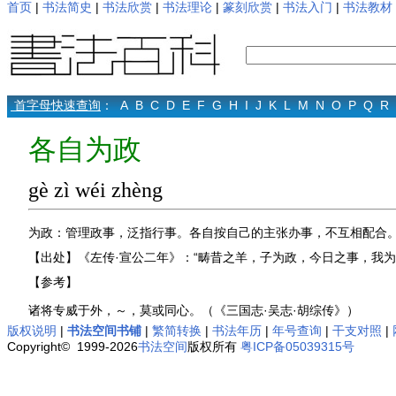
首页
|
书法简史
|
书法欣赏
|
书法理论
|
篆刻欣赏
|
书法入门
|
书法教材
首字母快速查询
：
A
B
C
D
E
F
G
H
I
J
K
L
M
N
O
P
Q
R
各自为政
gè zì wéi zhèng
为政：管理政事，泛指行事。各自按自己的主张办事，不互相配合
【出处】《左传·宣公二年》：“畴昔之羊，子为政，今日之事，我为
【参考】
诸将专威于外，～，莫或同心。（《三国志·吴志·胡综传》）
版权说明
|
书法空间书铺
|
繁简转换
|
书法年历
|
年号查询
|
干支对照
|
Copyright© 1999-2026
书法空间
版权所有
粤ICP备05039315号