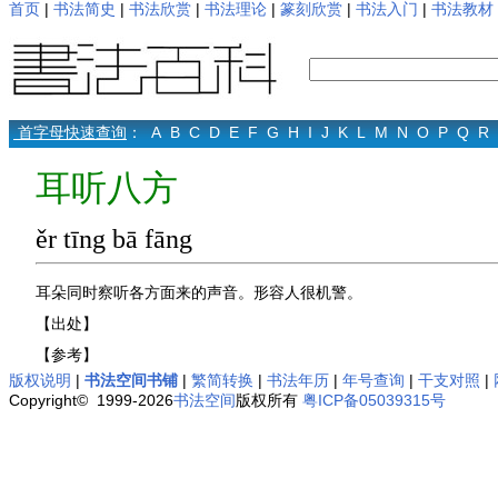
首页
|
书法简史
|
书法欣赏
|
书法理论
|
篆刻欣赏
|
书法入门
|
书法教材
首字母快速查询
：
A
B
C
D
E
F
G
H
I
J
K
L
M
N
O
P
Q
R
耳听八方
ěr tīng bā fāng
耳朵同时察听各方面来的声音。形容人很机警。
【出处】
【参考】
版权说明
|
书法空间书铺
|
繁简转换
|
书法年历
|
年号查询
|
干支对照
|
Copyright© 1999-2026
书法空间
版权所有
粤ICP备05039315号