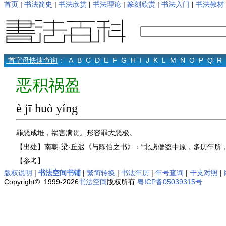
首页
|
书法简史
|
书法欣赏
|
书法理论
|
篆刻欣赏
|
书法入门
|
书法教材
首字母快速查询
：
A
B
C
D
E
F
G
H
I
J
K
L
M
N
O
P
Q
R
恶积祸盈
è jī huò yíng
罪恶成堆，祸害满贯。形容罪大恶极。
【出处】南朝·梁·丘迟《与陈伯之书》：“北虏僭盗中原，多历年所
【参考】
版权说明
|
书法空间书铺
|
繁简转换
|
书法年历
|
年号查询
|
干支对照
|
Copyright© 1999-2026
书法空间
版权所有
粤ICP备05039315号