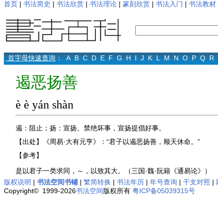
首页
|
书法简史
|
书法欣赏
|
书法理论
|
篆刻欣赏
|
书法入门
|
书法教材
首字母快速查询
：
A
B
C
D
E
F
G
H
I
J
K
L
M
N
O
P
Q
R
遏恶扬善
è è yán shàn
遏：阻止；扬：宣扬。禁绝坏事，宣扬提倡好事。
【出处】《周易·大有元亨》：“君子以遏恶扬善，顺天休命。”
【参考】
是以君子一类求同，～，以致其大。（三国·魏·阮籍《通易论》）
版权说明
|
书法空间书铺
|
繁简转换
|
书法年历
|
年号查询
|
干支对照
|
Copyright© 1999-2026
书法空间
版权所有
粤ICP备05039315号