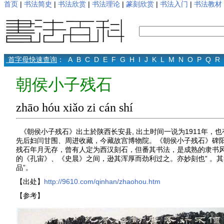
首页
|
书法简史
|
书法欣赏
|
书法理论
|
篆刻欣赏
|
书法入门
|
书法教材
首字母快速查询
：
A
B
C
D
E
F
G
H
I
J
K
L
M
N
O
P
Q
R
朝侯小子残石
zhāo hóu xiǎo zi cán shí
《朝侯小子残石》出土於陕西长安县, 出土时间一说为1911年，也有
先后妇闫甘围、周进收藏，今藏故宫博物院。《朝侯小子残石》碑阳
残石年月无存，曾有人定为西汉刻石，但番其书法，是成熟的隶书风
的《孔宙》、《史晨》之间，逊其浑厚而劲利过之。亦妙刻也” 。
品”。
【出处】
http://9610.com/qinhan/zhaohou.htm
【参考】