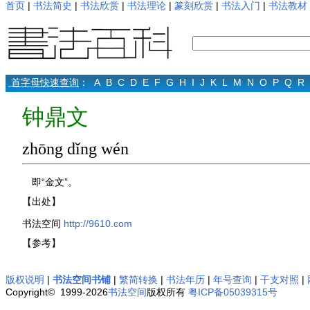
首页
|
书法简史
|
书法欣赏
|
书法理论
|
篆刻欣赏
|
书法入门
|
书法教材
首字母快速查询
：
A
B
C
D
E
F
G
H
I
J
K
L
M
N
O
P
Q
R
钟鼎文
zhōng dǐng wén
即“金文”。
【出处】
书法空间
http://9610.com
【参考】
版权说明
|
书法空间书铺
|
繁简转换
|
书法年历
|
年号查询
|
干支对照
|
Copyright© 1999-2026
书法空间
版权所有
粤ICP备05039315号