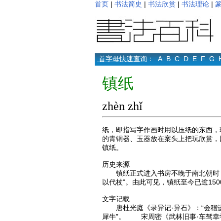
首页
|
书法简史
|
书法欣赏
|
书法理论
|
首字母快速查询
：
A
B
C
D
E
F
G
镇纸
zhèn zhǐ
纸，即指写字作画时用以压纸的东西，
的青铜器、玉器放在案头上把玩欣赏，
镇纸。
历史来源
镇纸正式进入书房不晚于南北朝时，《南
以代杖”。由此可见，镇纸至今已逾15
文字记载
唐杜光庭《录异记·异石》：“会稽进
犀牛”。 宋周密《武林旧事·车驾幸