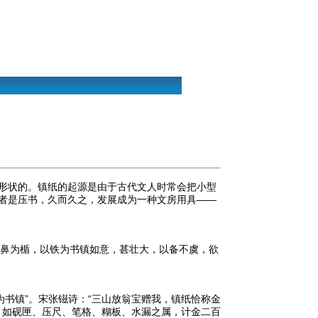
形状的。镇纸的起源是由于古代文人时常会把小型
者是压书，久而久之，发展成为一种文房用具——
下安鼻为楯，以铁为书镇如意，甚壮大，以备不虞，欲
书镇”。宋张镃诗：“三山放翁宝赠我，镇纸恰称金
器，如砚匣、压尺、笔格、糊板、水漏之属，计金二百