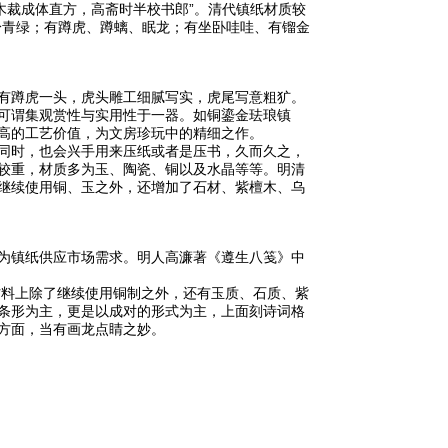
木裁成体直方，高斋时半校书郎”。清代镇纸材质较
身青绿；有蹲虎、蹲螭、眠龙；有坐卧哇哇、有镏金
有蹲虎一头，虎头雕工细腻写实，虎尾写意粗犷。
可谓集观赏性与实用性于一器。如铜鎏金珐琅镇
高的工艺价值，为文房珍玩中的精细之作。
同时，也会兴手用来压纸或者是压书，久而久之，
较重，材质多为玉、陶瓷、铜以及水晶等等。明清
继续使用铜、玉之外，还增加了石材、紫檀木、乌
为镇纸供应市场需求。明人高濂著《遵生八笺》中
料上除了继续使用铜制之外，还有玉质、石质、紫
条形为主，更是以成对的形式为主，上面刻诗词格
方面，当有画龙点睛之妙。