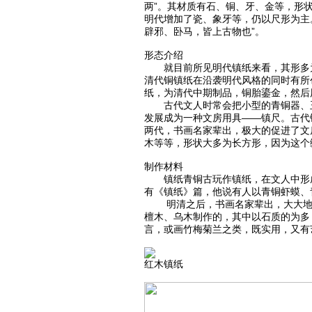
两”。其材质有石、铜、牙、金等，形
明代增加了瓷、象牙等，仍以尺形为主
辟邪、卧马，皆上古物也”。
形态介绍
就目前所见明代镇纸来看，其形多为
清代铜镇纸在沿袭明代风格的同时有所
纸，为清代中期制品，铜胎鎏金，然后
古代文人时常会把小型的青铜器、玉
发展成为一种文房用具——镇尺。古代
两代，书画名家辈出，极大的促进了文
木等等，形状大多为长方形，因为这个
制作材料
镇纸青铜古玩作镇纸，在文人中形成
有《镇纸》篇，他说有人以青铜虾蟆、
明清之后，书画名家辈出，大大地促
檀木、乌木制作的，其中以石质的为多
言，或画竹梅菊兰之类，既实用，又有
红木镇纸