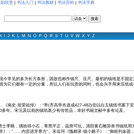
篆刻欣赏
|
书法入门
|
书法教材
|
书法百科
|
书法字典
H
I
J
K
L
M
N
O
P
Q
R
S
T
U
V
W
X
Y
Z
现今常见的多为长方条形，因故也称作镇尺、压尺。最初的镇纸是不固定
因为它们都有一定的分量，所以人们在玩赏的同时，也会兴手用来压纸或
史·垣荣祖传》：“帝(齐高帝肖道成427-482)尝以白玉镇纸书案
00多年。宋元及以前的镇纸甚少有传世品，幸好书籍文献中多有论及。
士李眺，偶拾得小石，青黑平正，温滑可玩，清田黄石雕异兽书镇纸用为
学》：“……内宫进牙界方”。宋岳珂《愧郯录·镇小殿子》：“御前列金