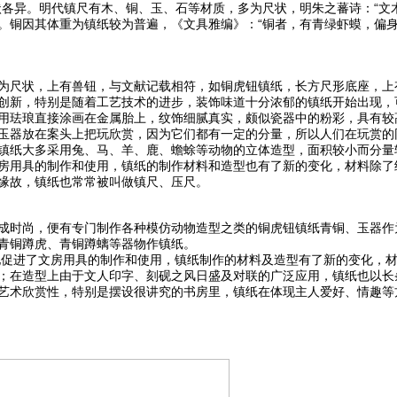
状各异。明代镇尺有木、铜、玉、石等材质，多为尺状，明朱之蕃诗：“文
。铜因其体重为镇纸较为普遍，《文具雅编》：“铜者，有青绿虾蟆，偏
尺状，上有兽钮，与文献记载相符，如铜虎钮镇纸，长方尺形底座，上
创新，特别是随着工艺技术的进步，装饰味道十分浓郁的镇纸开始出现，
用珐琅直接涂画在金属胎上，纹饰细腻真实，颇似瓷器中的粉彩，具有较
器放在案头上把玩欣赏，因为它们都有一定的分量，所以人们在玩赏的
镇纸大多采用兔、马、羊、鹿、蟾蜍等动物的立体造型，面积较小而分量
房用具的制作和使用，镇纸的制作材料和造型也有了新的变化，材料除了
缘故，镇纸也常常被叫做镇尺、压尺。
时尚，便有专门制作各种模仿动物造型之类的铜虎钮镇纸青铜、玉器作
青铜蹲虎、青铜蹲螭等器物作镇纸。
进了文房用具的制作和使用，镇纸制作的材料及造型有了新的变化，材
；在造型上由于文人印字、刻砚之风日盛及对联的广泛应用，镇纸也以长
艺术欣赏性，特别是摆设很讲究的书房里，镇纸在体现主人爱好、情趣等