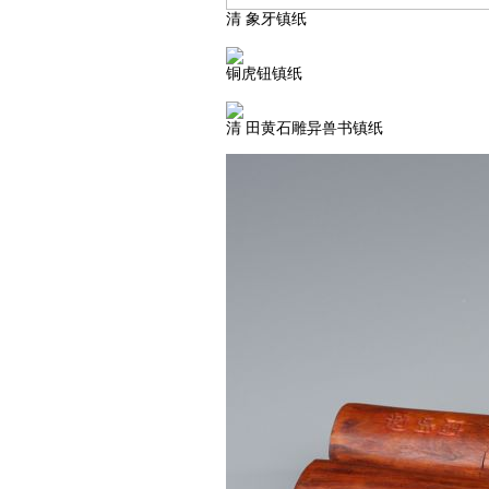
清 象牙镇纸
铜虎钮镇纸
清 田黄石雕异兽书镇纸