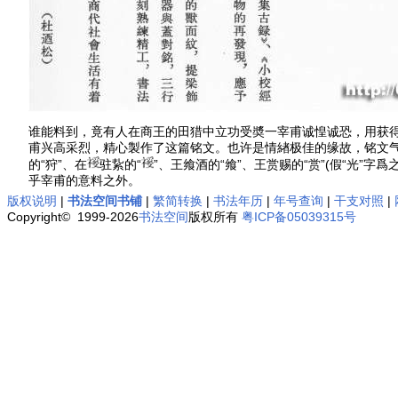
谁能料到，竟有人在商王的田猎中立功受奬一宰甫诚惶诚恐，用获得
甫兴高采烈，精心製作了这篇铭文。也许是情緖极佳的缘故，铭文
的“狩”、在
驻紥的“
”、王飨酒的“飨”、王赏赐的“赏”(假“光
乎宰甫的意料之外。
版权说明
|
书法空间书铺
|
繁简转换
|
书法年历
|
年号查询
|
干支对照
|
Copyright© 1999-2026
书法空间
版权所有
粤ICP备05039315号