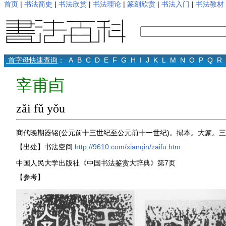
首页
|
书法简史
|
书法欣赏
|
书法理论
|
篆刻欣赏
|
书法入门
|
书法教材
首字母快速查询
：
A
B
C
D
E
F
G
H
I
J
K
L
M
N
O
P
Q
R
宰甫卣
zǎi fǔ yǒu
商代晚期器铭(公元前十三世纪至公元前十一世纪)。搨本。大篆。三
【出处】书法空间
http://9610.com/xianqin/zaifu.htm
中国人民大学出版社《中国书法鉴赏大辞典》第7页
【参考】