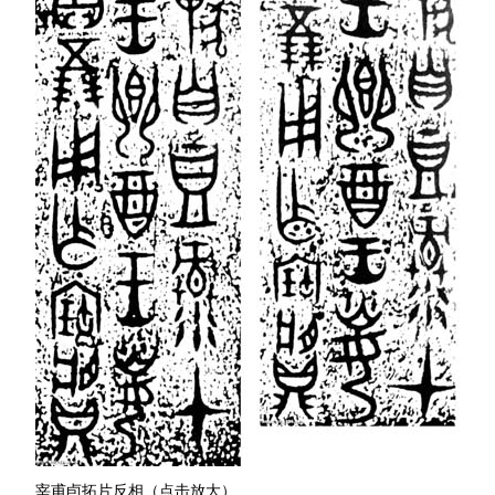
宰甫卣拓片反相（点击放大）