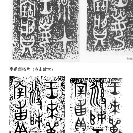
宰甫卣拓片（点击放大）