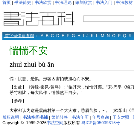
首页
|
书法简史
|
书法欣赏
|
书法理论
|
篆刻欣赏
|
书法入门
|
书法教材
首字母快速查询
：
A
B
C
D
E
F
G
H
I
J
K
L
M
N
O
P
Q
R
惴惴不安
zhuì zhuì bù ān
惴：忧愁、恐惧。形容因害怕或担心而不安。
【出处】《诗经·秦风·黄鸟》：“临其穴，惴惴其栗。”宋·周孚《
茅竹相比，每大风作，惴惴然不自安。”
【参考】
大家都认为这是震南村第一个大灾难，愁眉苦脸，～。（欧阳山《
版权说明
|
书法空间书铺
|
繁简转换
|
书法年历
|
年号查询
|
干支对照
|
Copyright© 1999-2026
书法空间
版权所有
粤ICP备05039315号