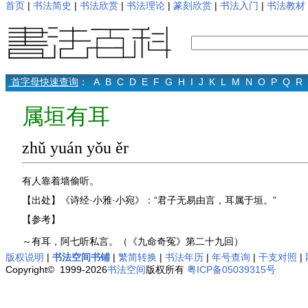
首页
|
书法简史
|
书法欣赏
|
书法理论
|
篆刻欣赏
|
书法入门
|
书法教材
首字母快速查询
：
A
B
C
D
E
F
G
H
I
J
K
L
M
N
O
P
Q
R
属垣有耳
zhǔ yuán yǒu ěr
有人靠着墙偷听。
【出处】《诗经·小雅·小宛》：“君子无易由言，耳属于垣。”
【参考】
～有耳，阿七听私言。（《九命奇冤》第二十九回）
版权说明
|
书法空间书铺
|
繁简转换
|
书法年历
|
年号查询
|
干支对照
|
Copyright© 1999-2026
书法空间
版权所有
粤ICP备05039315号