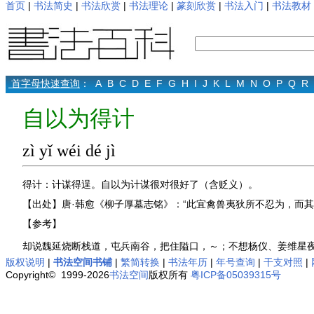
首页
|
书法简史
|
书法欣赏
|
书法理论
|
篆刻欣赏
|
书法入门
|
书法教材
首字母快速查询
：
A
B
C
D
E
F
G
H
I
J
K
L
M
N
O
P
Q
R
自以为得计
zì yǐ wéi dé jì
得计：计谋得逞。自以为计谋很对很好了（含贬义）。
【出处】唐·韩愈《柳子厚墓志铭》：“此宜禽兽夷狄所不忍为，而
【参考】
却说魏延烧断栈道，屯兵南谷，把住隘口，～；不想杨仪、姜维星夜
版权说明
|
书法空间书铺
|
繁简转换
|
书法年历
|
年号查询
|
干支对照
|
Copyright© 1999-2026
书法空间
版权所有
粤ICP备05039315号