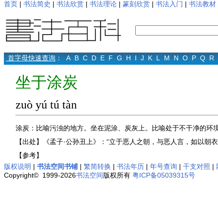
首页
|
书法简史
|
书法欣赏
|
书法理论
|
篆刻欣赏
|
书法入门
|
书法教材
首字母快速查询
：
A
B
C
D
E
F
G
H
I
J
K
L
M
N
O
P
Q
R
坐于涂炭
zuò yú tú tàn
涂炭：比喻污浊的地方。坐在泥涂、炭灰上。比喻处于不干净的环
【出处】《孟子·公孙丑上》：“立于恶人之朝，与恶人言，如以朝衣
【参考】
版权说明
|
书法空间书铺
|
繁简转换
|
书法年历
|
年号查询
|
干支对照
|
Copyright© 1999-2026
书法空间
版权所有
粤ICP备05039315号