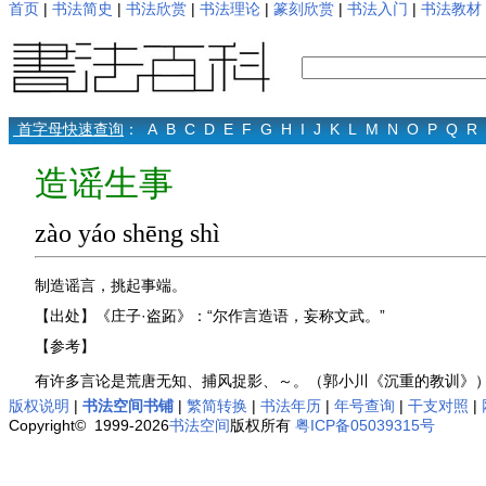
首页
|
书法简史
|
书法欣赏
|
书法理论
|
篆刻欣赏
|
书法入门
|
书法教材
首字母快速查询
：
A
B
C
D
E
F
G
H
I
J
K
L
M
N
O
P
Q
R
造谣生事
zào yáo shēng shì
制造谣言，挑起事端。
【出处】《庄子·盗跖》：“尔作言造语，妄称文武。”
【参考】
有许多言论是荒唐无知、捕风捉影、～。（郭小川《沉重的教训》
版权说明
|
书法空间书铺
|
繁简转换
|
书法年历
|
年号查询
|
干支对照
|
Copyright© 1999-2026
书法空间
版权所有
粤ICP备05039315号