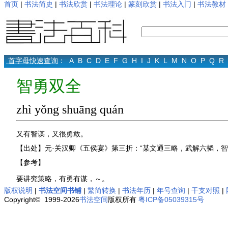
首页
|
书法简史
|
书法欣赏
|
书法理论
|
篆刻欣赏
|
书法入门
|
书法教材
首字母快速查询
：
A
B
C
D
E
F
G
H
I
J
K
L
M
N
O
P
Q
R
智勇双全
zhì yǒng shuāng quán
又有智谋，又很勇敢。
【出处】元·关汉卿《五侯宴》第三折：“某文通三略，武解六韬，智勇
【参考】
要讲究策略，有勇有谋，～。
版权说明
|
书法空间书铺
|
繁简转换
|
书法年历
|
年号查询
|
干支对照
|
Copyright© 1999-2026
书法空间
版权所有
粤ICP备05039315号