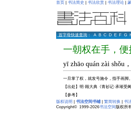
首页
|
书法简史
|
书法欣赏
|
书法理论
|
首字母快速查询
：
A
B
C
D
E
F
G
一朝权在手，便
yī zhāo quán zài shǒu，b
一旦掌了权，就发号施令，指手画脚
【出处】明·顾大典《青衫记·承璀受
【参考】
版权说明
|
书法空间书铺
|
繁简转换
|
书
Copyright© 1999-2026
书法空间
版权所