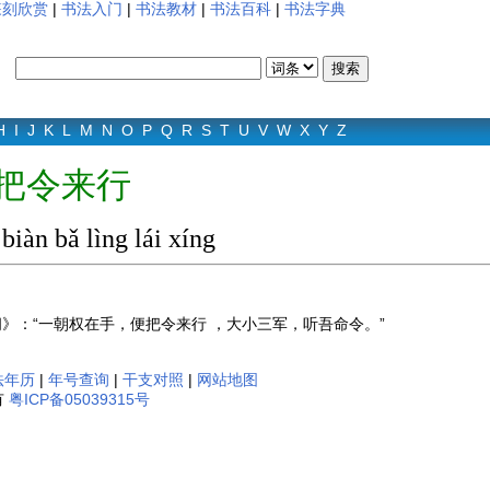
篆刻欣赏
|
书法入门
|
书法教材
|
书法百科
|
书法字典
H
I
J
K
L
M
N
O
P
Q
R
S
T
U
V
W
X
Y
Z
把令来行
iàn bǎ lìng lái xíng
。
阃》：“一朝权在手，便把令来行 ，大小三军，听吾命令。”
法年历
|
年号查询
|
干支对照
|
网站地图
有
粤ICP备05039315号