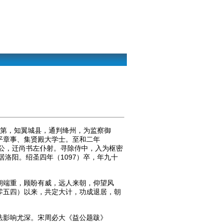
第，知翼城县，通判绛州，为监察御
平章事、集贤殿大学士。至和二年
国公，迁尚书左仆射。寻除侍中，入为枢密
洛阳。绍圣四年（1097）卒，年九十
端重，顾盼有威，远人来朝，仰望风
零五四）以来，共定大计，功成退居，朝
影响尤深。宋周必大《益公题跋》