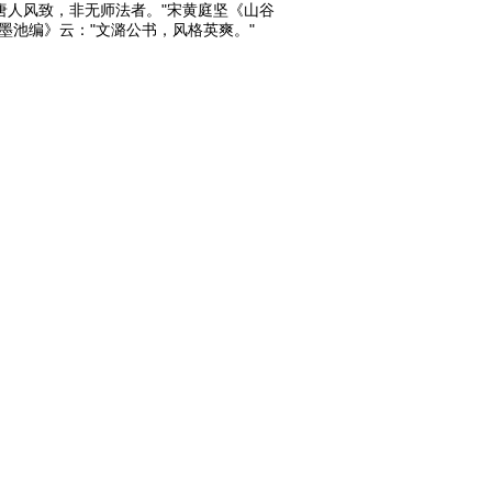
唐人风致，非无师法者。"宋黄庭坚《山谷
墨池编》云："文潞公书，风格英爽。"