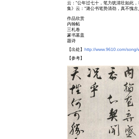
云："公年过七十，笔力犹清壮如此，
集》云："潞公书笔势清劲，真不愧古
作品欣赏
内翰帖
三札卷
篆书墓盖
题诗
【出处】
http://www.9610.com/song/
【参考】