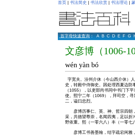
首页
|
书法简史
|
书法欣赏
|
书法理论
|
首字母快速查询
：
A
B
C
D
E
F
G
文彦博（1006-1
wén yàn bó
字宽夫。汾州介休（今山西介休）人
史，转殿中侍御史。因处理西夏边防
（1055），以吏部尚书同中书门下
使。熙宁二年（1069），拜司空，
二，谥曰忠烈。
彦博历事仁、英、神、哲宗四朝，任
采，共德望尊崇，名闻四夷，足以折
野依重。熙（一零六八）丰（一零七
彦博工书善墨翰，结字疏宕闲雅，笔