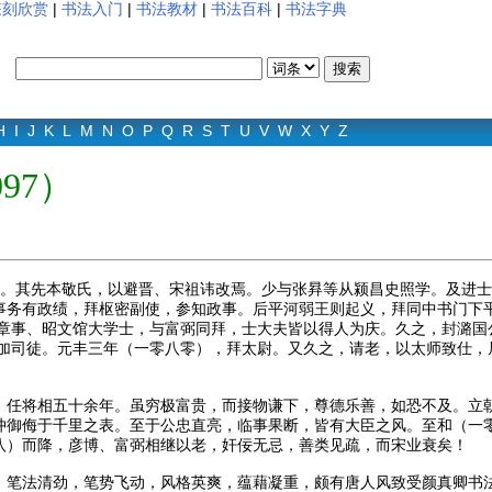
篆刻欣赏
|
书法入门
|
书法教材
|
书法百科
|
书法字典
H
I
J
K
L
M
N
O
P
Q
R
S
T
U
V
W
X
Y
Z
097）
。其先本敬氏，以避晋、宋祖讳改焉。少与张昪等从颍昌史照学。及进士
事务有政绩，拜枢密副使，参知政事。后平河弱王则起义，拜同中书门下
平章事、昭文馆大学士，与富弼同拜，士大夫皆以得人为庆。久之，封潞
寻加司徒。元丰三年（一零八零），拜太尉。又久之，请老，以太师致仕，居
将相五十余年。虽穷极富贵，而接物谦下，尊德乐善，如恐不及。立朝
冲御侮于千里之表。至于公忠直亮，临事果断，皆有大臣之风。至和（一
八）而降，彦博、富弼相继以老，奸佞无忌，善类见疏，而宋业衰矣！
法清劲，笔势飞动，风格英爽，蕴藉凝重，颇有唐人风致受颜真卿书法