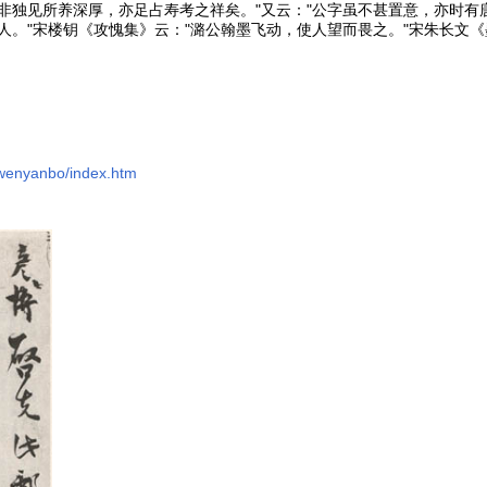
非独见所养深厚，亦足占寿考之祥矣。"又云："公字虽不甚置意，亦时有
人。"宋楼钥《攻愧集》云："潞公翰墨飞动，使人望而畏之。"宋朱长文《
wenyanbo/index.htm