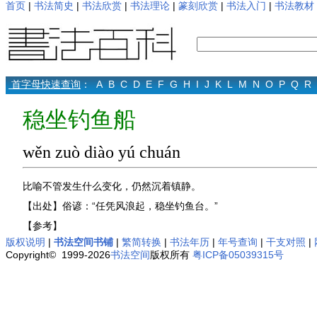
首页
|
书法简史
|
书法欣赏
|
书法理论
|
篆刻欣赏
|
书法入门
|
书法教材
首字母快速查询
：
A
B
C
D
E
F
G
H
I
J
K
L
M
N
O
P
Q
R
稳坐钓鱼船
wěn zuò diào yú chuán
比喻不管发生什么变化，仍然沉着镇静。
【出处】俗谚：“任凭风浪起，稳坐钓鱼台。”
【参考】
版权说明
|
书法空间书铺
|
繁简转换
|
书法年历
|
年号查询
|
干支对照
|
Copyright© 1999-2026
书法空间
版权所有
粤ICP备05039315号