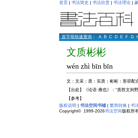
首页
|
书法简史
|
书法欣赏
|
书法理论
|
首字母快速查询
：
A
B
C
D
E
F
G
文质彬彬
wén zhì bīn bīn
文：文采；质：实质；彬彬：形容配
【出处】《论语·雍也》：“质胜文则
【参考】
版权说明
|
书法空间书铺
|
繁简转换
|
书
Copyright© 1999-2026
书法空间
版权所