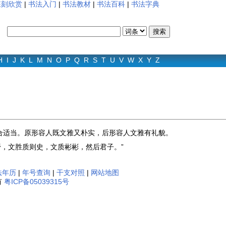
篆刻欣赏
|
书法入门
|
书法教材
|
书法百科
|
书法字典
H
I
J
K
L
M
N
O
P
Q
R
S
T
U
V
W
X
Y
Z
合适当。原形容人既文雅又朴实，后形容人文雅有礼貌。
野，文胜质则史，文质彬彬，然后君子。”
法年历
|
年号查询
|
干支对照
|
网站地图
有
粤ICP备05039315号