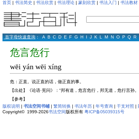
首页
|
书法简史
|
书法欣赏
|
书法理论
|
篆刻欣赏
|
书法入门
|
书法教材
首字母快速查询
：
A
B
C
D
E
F
G
H
I
J
K
L
M
N
O
P
Q
R
危言危行
wēi yán wēi xíng
危：正直。说正直的话，做正直的事。
【出处】《论语·宪问》：“邦有道，危言危行，邦无道，危行言孙。
【参考】
版权说明
|
书法空间书铺
|
繁简转换
|
书法年历
|
年号查询
|
干支对照
|
Copyright© 1999-2026
书法空间
版权所有
粤ICP备05039315号