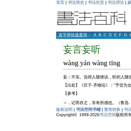
首页
|
书法简史
|
书法欣赏
|
书法理论
|
首字母快速查询
：
A
B
C
D
E
F
G
妄言妄听
wàng yán wàng tīng
妄：不实。说得人随便说，听的人随
【出处】《庄子·齐物论》：“予尝为
【参考】
～，记而存之，非有所感也。（鲁迅
版权说明
|
书法空间书铺
|
繁简转换
|
书
Copyright© 1999-2026
书法空间
版权所