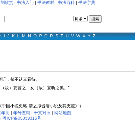
篆刻欣赏
|
书法入门
|
书法教材
|
书法百科
|
书法字典
H
I
J
K
L
M
N
O
P
Q
R
S
T
U
V
W
X
Y
Z
便听，都不认真看待。
女（汝）妄言之，女（汝）妄听之奚。”
《中国小说史略·清之拟晋唐小说及其支流》）
法年历
|
年号查询
|
干支对照
|
网站地图
有
粤ICP备05039315号