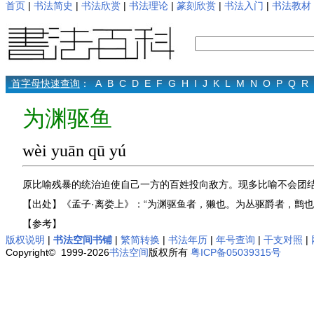
首页
|
书法简史
|
书法欣赏
|
书法理论
|
篆刻欣赏
|
书法入门
|
书法教材
首字母快速查询
：
A
B
C
D
E
F
G
H
I
J
K
L
M
N
O
P
Q
R
为渊驱鱼
wèi yuān qū yú
原比喻残暴的统治迫使自己一方的百姓投向敌方。现多比喻不会团
【出处】《孟子·离娄上》：“为渊驱鱼者，獭也。为丛驱爵者，鹯也
【参考】
版权说明
|
书法空间书铺
|
繁简转换
|
书法年历
|
年号查询
|
干支对照
|
Copyright© 1999-2026
书法空间
版权所有
粤ICP备05039315号