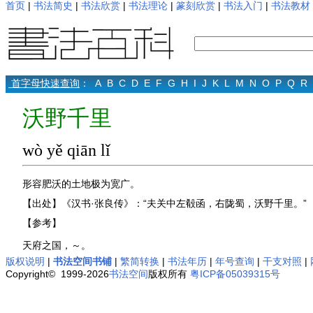
首页
|
书法简史
|
书法欣赏
|
书法理论
|
篆刻欣赏
|
书法入门
|
书法教材
首字母快速查询
：
A
B
C
D
E
F
G
H
I
J
K
L
M
N
O
P
Q
R
沃野千里
wò yě qiān lǐ
形容肥沃的土地极为宽广。
【出处】《汉书·张良传》：“夫关中左殽函，右陇蜀，沃野千里。”
【参考】
天府之国，～。
版权说明
|
书法空间书铺
|
繁简转换
|
书法年历
|
年号查询
|
干支对照
|
Copyright© 1999-2026
书法空间
版权所有
粤ICP备05039315号